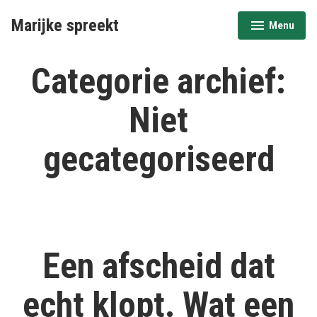
Naar
Marijke spreekt
Menu
de
uitgeklapt
ingeklapt
inhoud
springen
Categorie archief:
Niet
gecategoriseerd
Een afscheid dat
echt klopt. Wat een