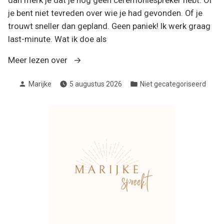
dan merk je dat je nog geen ceremoniespreker hebt. Of
je bent niet tevreden over wie je had gevonden. Of je
trouwt sneller dan gepland. Geen paniek! Ik werk graag
last-minute. Wat ik doe als
“Nog
Meer lezen over
op
Geplaatst
Geplaatst
Marijke
5 augustus 2026
Niet gecategoriseerd
zoek
door
in
naar
een
ceremoniespreker
voor
je
huwelijk
deze
zomer?”