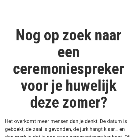
door
in
echt
klopt.
Wat
een
Nog op zoek naar
persoonlijke
begrafenisceremonie
een
betekent”
ceremoniespreker
voor je huwelijk
deze zomer?
Het overkomt meer mensen dan je denkt. De datum is
geboekt, de zaal is gevonden, de jurk hangt klaar… en